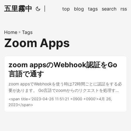
五里霧中
|
top
blog
tags
search
rss
Home
»
Tags
Zoom Apps
zoom appsのWebhook認証をGo
言語で通す
zoom appsでWebhookを使う時は72時間ごとに認証をする必
要があります。 Go言語でzoomからのリクエストを処理する
実装例です。 package main import ( "crypto/hmac"
<span title='2023-04-26 11:51:21 +0900 +0900'>4月 26,
"crypto/sha256" "encoding/hex" "encoding/json" "log"
2023</span>
"net/http" "github.com/gin-gonic/gin"
"github.com/ieee0824/getenv" ) type request struct {
Payload struct { PlainToken string `json:"plainToken"` }
`json:"payload"` EventTs int64 `json:"event_ts"` Event