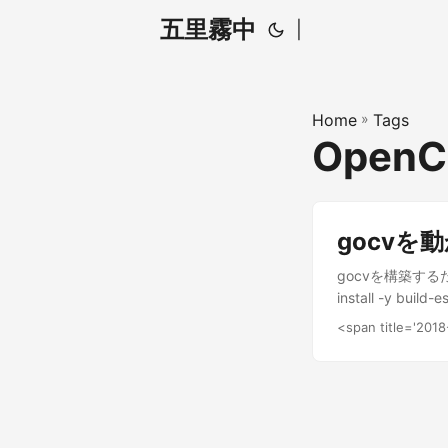
五里霧中
|
Home
»
Tags
Open
gocvを動
gocvを構築するためのDo
install -y build
&& make install
<span title='201