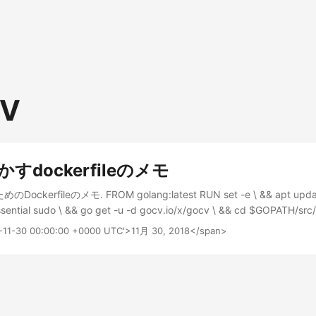
CV
かすdockerfileのメモ
ckerfileのメモ. FROM golang:latest RUN set -e \ && apt update
-essential sudo \ && go get -u -d gocv.io/x/gocv \ && cd $GOPATH/src
8-11-30 00:00:00 +0000 UTC'>11月 30, 2018</span>