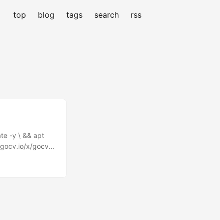
top
blog
tags
search
rss
 -y \ && apt
/gocv.io/x/gocv \