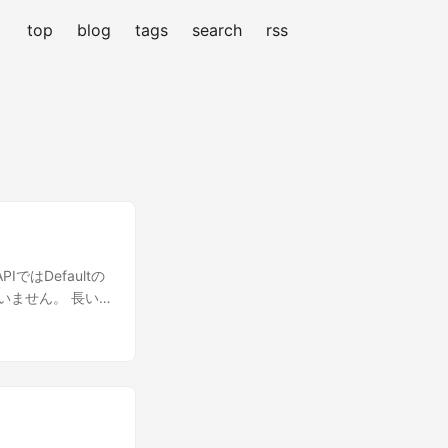
top
blog
tags
search
rss
IではDefaultの
せていません。 長い
理長いとタイムアウ
fmt" "log"
fig"
 err != nil {
 File: f, Model: