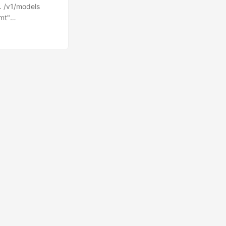
/v1/models
mt"
.ToPtr("api-
3.5-turbo"),
てください", }, },