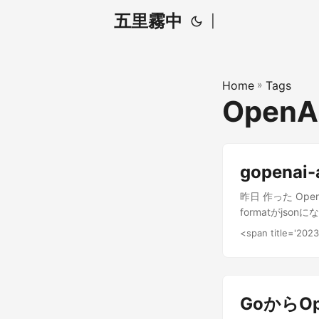
五里霧中
|
Home
»
Tags
OpenA
gopena
昨日 作った Open
formatがjso
データを投げてない
<span title='20
トしちゃいそうな気がす
"os" "github.co
"github.com/samb
lo.ToPtr("API_KEY"
GoからOp
log.Fatalln(err) 