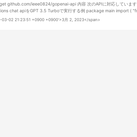
1"), Language: lo.ToPtr("ja"), }) if err != nil { log.Fatalln(err) }
t github.com/ieee0824/gopenai-api 内容 次のAPIに対応しています. 
lt.GoString()) } 制作物 gopenai-api
etions chat apiをGPT 3.5 Turboで実行する例 package main import ( "f
e0824/gopenai-api/api" "github.com/ieee0824/gopenai-api/config"
23-03-02 21:23:51 +0900 +0900'>3月 2, 2023</span>
er/lo" ) func main() { a := api.New(&config.Configuration{ ApiKey: lo
on: lo.ToPtr("organization-id"), })
atCompletionsV1(&api.ChatCompletionsV1Input{ Model: lo.ToPtr("gpt-
i.Message{ { Role: "user", Content: "ChatGPT 3.5のapiの使い方を教え
ai-api