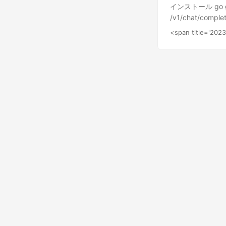
lo.ToPtr("whisper-
インストール go ge
fmt.Println(resu
/v1/chat/compl
"github.com/iee
<span title='20
"github.com/samb
key"), Organizati
fmt.Println(a.Ch
Messages: []ap
})) } 制作物 gopen