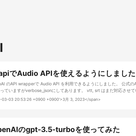
I
i-apiでAudio APIを使えるようにしました
AI のAPI wrapperで Audio API を利用できるようにしました。 公式のAP
nになっていますがverbose_jsonにしてあります。 vtt, srt はまだ対応さ
のでわからないですがQueue/WorkerではなくREST APIなので処
23-03-03 20:53:26 +0900 +0900'>3月 3, 2023</span>
るけどそのあたりどうなんだろう？ 使用例 package main import ( "
m/ieee0824/gopenai-api/api" "github.com/ieee0824/gopenai-api/con
er/lo" ) func main() { a := api.New(&config.Configuration{ ApiKey:
), Organization: lo.ToPtr("ORG_ID"), }) f, err := os.Open("test.mp3") if
enAIのgpt-3.5-turboを使ってみた
} result, err := a.AudioTranscriptionsV1(&api.AudioTranscriptionsV1Input{