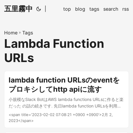
五里霧中
|
top
blog
tags
search
rss
Home
»
Tags
Lambda Function
URLs
lambda function URLsのeventを
プロキシしてhttp apiに流す
小規模なSlack BotはAWS lambda functions URLsに作ると楽
だった の話の続きです. 先日lambda function URLsを利用し
てhttp apiのような実装を記述する方法を紹介しました. 今回
<span title='2023-02-02 07:08:21 +0900 +0900'>2月 2,
は httpadapter と net/http/httputil を利用してlambda
2023</span>
function URLsをリバースプロキシとして動かしてbackend
apiに流す方法です. 概略図 実装 普通のリバースプロキシを実