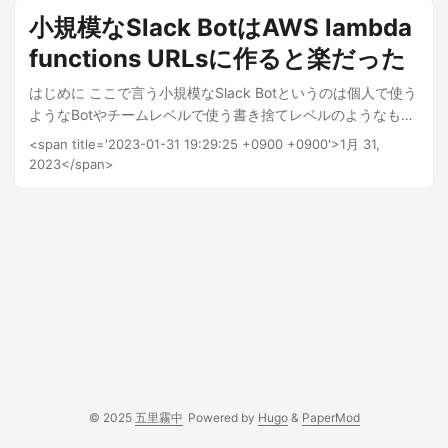
装するときはhttputil.ReverseProxyを定義してserverを作っ
小規模なSlack BotはAWS lambda
て待ち受けるわけですが、 今回の場合は
functions URLsに作ると楽だった
httputil.ReverseProxyを定義した後httpadapter.NewV2に食
わせるだけですね. 次の例はlambdaのeventを受け取ったあと
はじめに ここで言う小規模なSlack Botというのは個人で使う
localで8080ポートで待ち受けるhttp serverにリクエストを流
ようなBotやチームレベルで使う書き捨てレベルのようなもの
すproxyの例です. func main() { director := func(req
のことです. このような想定のBotを実装するときそこまでち
<span title='2023-01-31 19:29:25 +0900 +0900'>1月 31,
*http.Request) { req.URL.Scheme = "http" req.URL.Host =
ゃんとインフラコストをかけたくありません. 自前でサーバー
2023</span>
":8080" } rp := &httputil.ReverseProxy{Director: director}
を用意したとして処理内容と維持管理費用が割に合わないの
lambda.Start(httpadapter.NewV2(rp).ProxyWithContext) }
です. 無料でhttp serverを立ち上げることができるけど定期的
すべてlambda関数上で完結させたい場合は func init() などで
にリクエストを送っておかなければプロセスがkillされるよう
apiを予め立ち上げた後プロキシしてあげると良いと思います.
なサービスもあります. そのようなサービスを使う場合定期的
github.com/ieee0824/le2hp ではそのような実装にしました.
にリクエストを送るか立ち上がるまで待った後Botのためのリ
クエストを送らないと機能しない問題があります. それらの問
題を解消するのにlambda functions URLsは要件にあってそう
だなぁと思いました. lambda function URLsはlambdaなので
課金が発生する時間単位が短いのでたまにしか実行されない
ようなものでもサーバーを立てて実現するよりお金がかから
ないです. またlambda function URLsにリクエストを投げると
© 2025
五里霧中
Powered by
Hugo
&
PaperMod
lambdaのeventが発火して即時にlambda関数が実行されるの
で待ち時間も発生しません. 一つ問題があるとしたらlambda