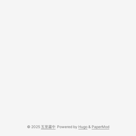
© 2025
五里霧中
Powered by
Hugo
&
PaperMod