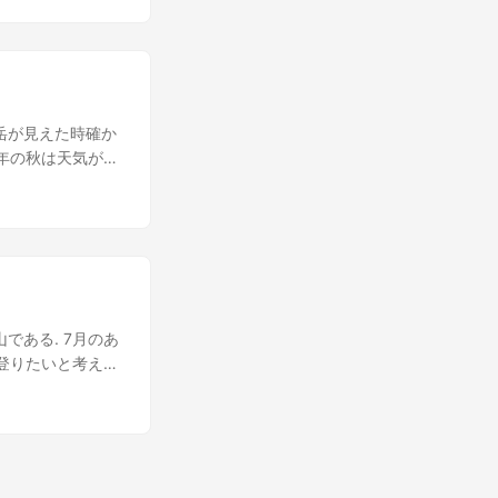
 ヤマノススメで
品の利点はカップ
ムから富士山見え
強度がないので乾
た. これは股の
:20頃に小屋に
感じに紅葉してい
ので少し休憩をし
三つ峠に登ると結
頂に向かう途中間ノ
いと思う. 八十
ケ岳が見えた時確か
とこれを下るのか
向ぼっこしてるみ
年の秋は天気が安
慨深いものが有り
一望できた. せっ
借りて仙流荘まで
ので落石とかに注意
士山は近いだけあっ
は北沢峠に到着し
山頂に到着しま
が三つ峠の屏風岩
寒暖差が体に堪え
れて行く人はいそ
も挑戦したい.
れた. クリック
時間半くらいしては
行動食だけでスタ
くときはコンビニ
山である. 7月のあ
した. この時ウ
登りたいと考えて
づらかったのを記
なかついに登れる
の北岳の上りはじ
甲府へ旅立った.
大 二児山のあとは
スの中で天気を確認
のあたりまでたどり
し登山を開始した
ていて飽きさせな
たりやんだりを繰