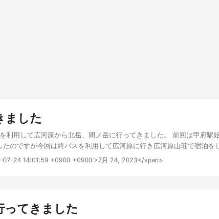
きました
休を利用して広河原から北岳、間ノ岳に行ってきました。 前回は甲府駅始発
したのですが今回は終バスを利用して広河原に行き広河原山荘で宿泊をし
まえにて バスの到着から夕飯まではしばらく時間があったので近くの
23-07-24 14:01:59 +0900 +0900'>7月 24, 2023</span>
くりしていました。 すでに標高が高いので夏場でも涼しくて快適でした
です。 また大浴場付で人間としての尊厳を一日でも長く保つことができ
く期待をしていなかったのですが想像よりだいぶ高いクオリティの食べ
メインにポークステーキ、デザートにももがでてきました。 夕飯のメイン
行ってきました
ったですが人によっては飲んでいる方もいました。 今回利用した寝室は