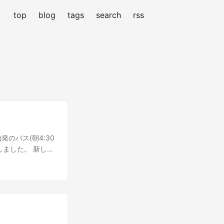
top
blog
tags
search
rss
のバス(朝4:30
ました。 新しく
河原を散策したり
。 広河原山荘は
ます。 夕食はそ
物が出てきて驚き
 デザート 私は
12人部屋で一人