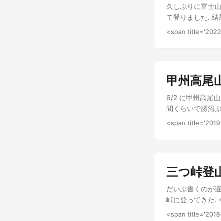
ひとりに布団が割
久しぶりに富士山に
とコンセントが用
て登りました. 
テリーを消費しな
くなかったのでキ
<span title='202
二日目 寝たのが
せんので次回また
行動を開始してい
回は15時台, 
始めていて窓から
相変わらず核心部
定だったのでお弁
の準備をしたあと
甲州高尾
た 何人かで一斉
6/2 に甲州高
2時間40分ほど
間くらいで勝沼ぶ
す。 600mく
累積標高差は10
アル終了したテト
<span title='201
や倒木により道が
ぞみを捨てて挑み
があるので注意が
500mlのコー
根は麓の市街や南
す。 前回も登っ
は良い山であると
したんだと思いま
三つ峠登
んでいる. 土砂
体力も十分つい
郷はワインの産地
は堪えました。 
だいぶ書くのが遅
しいものだった.
たいな顔で草すべ
峠に登ってきた.
あとぶどうの丘で
の方でお昼ご飯を
感じに晴れてくれ
<span title='201
りはじめていまし