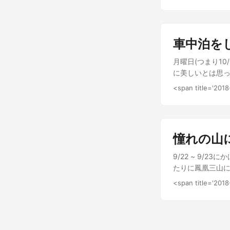
いうこともあり三
を持ってきました
はひなたがあお
がないのでゴミが
るし登山道からも
麺が油断すると砕
ぞきからの富士山
車中泊を
到着しました。 
た. ヤマノスス
たあと小屋を出発
構急登が続く. 
月曜日(つまり1
岳方面の稜線が見
八大師のあたりま
に美しいとは思っ
ぁとちょっと思う
たいで可愛い. 
定しない日が多か
ます。 稜線と山
<span title='201
かくめっちゃよく
運転して行きバス
したらいいかなと
てめちゃくちゃで
ていた. 前日は
す。 ついにテト
はクライミングの
た. しかしなが
うだけど北岳はま
で拡大 クリック
憧れの山
じめのチェックポ
ートすることにな
9/22 ~ 9/
を見つけたらとり
たりに鳳凰三山に
ィダーinゼリー
いたが9月は天気
<span title='20
憶している. お
タイミングがやっ
めの天気だったら
甲府駅の近くで一
ウィダーinゼリ
すると前日と打っ
着けた. 甲斐駒
のが確か午前七時