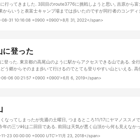
り当てられています。 一応お金を積めば個室もあるようでした。 足側
行ってきました. 3回目のroute3776に挑戦しようと思い, 吉原から
意されており携帯の充電を行うことができるようになっています。 初
結果からいうと表富士キャンプ場までは歩いたのですが同行者のコンディ
いで良くてありがたいですね。 あとトイレがすごくきれいなのも推せ
ャンプ場から雲海荘に登るのは諦めました. 5合目までバスを利用した
2-08-31 10:16:08 +0900 +0900'>8月 31, 2022</span>
普段よりだいぶ早かったのでこの日は4時頃に目が冷めました。 早い人
リベンジです. 今年は特に暑さでやられ17時すぎに表富士キャンプ場に到
ます。 私はもう少し出発が遅いのでゆっくりしていました。 そとはう
2回目は16時台なので年々遅くなってますね. この調子だと次は18時台に
北岳がちょうどよく見えていました。 朝日があたる北岳 今回は朝食時
はよもぎ湯以降でした. とくにふじひのきパーク以降の道は代わり映え
当を用意してもらっていました。 昨晩夕食をとった場所でおべんとう
5:20分ごろに広河原山荘を出発しました。 ※写真は前日散策していた
山に登った
にわたるとぶよんぶよんする吊橋 最初のチェックポイントの白根御池小
尾山に登った. 東京都の高尾山のように駅からアクセスできる山である. 全
で到着しました。 ここまででも日帰り登山だと山頂につく距離と標高差
どう郷からそのまま歩いて行けるのでとても登りやすい山といえる. 高低
らい登山口から上がってます。 ちなみにこのあたりまでは普通に暑かった
00m弱で登山をはじめて間もない人には少し大変かもしれない. ルート
さん 北岳の場合ここまでがチュートリアルのようなものなのでここか
9-06-06 00:21:57 +0900 +0900'>6月 6, 2019</span>
見えない場所があるのでGPSで地図を表示させながら行かないと簡単
ましょう。 とりあえずここで心置きなく休憩をしておくと良いと思いま
必要である. 甲州高尾山は1100mほどの低山であるが景色はあなどれな
ラとポカリスエットを飲みました。 白根御池小屋から先は草すべりという
アルプスを見渡せ, 空中散歩をしている気分にさせられる. はじめての
たのですが何故かあまり記憶にない。 多分雨の中急な坂道を登ったのが
思う. 下山は大善寺の方のルートを利用した. 嘆かわしいことに大量の
す。 眼の前歩いてる人の膝が自分の目線にやって来るような急坂です。
山
崩れとか心配になるがどうなのだろうか. 環境問題について一瞬考えさせら
てるのと結構ゆっくり歩いていたので記憶に消す必要はないくらいの辛
である. 私は下山後ぶどうの丘へ行った. ぶどうの丘は温泉施設もあり,
あまり風が抜けない割にはよく太陽が当たるので辛いです。 多くの人が
くなってしまったが先週の土曜日, つまるところ11/17にヤマノススメ
 勝沼のぶどう畑を見下ろしながら湯船につかれるのである. 登山の疲れ
りを登っていました。 白根御池小屋から2時間30分くらい歩いて小太
 今年の三ツ峠は二回目である. 前回は天気が悪く山頂から何も見えなか
ワインを楽しんだ. 勝沼ぶどう郷は山好きにもワイン好きにもいい街だ
食べました。 仙丈ヶ岳がよく見えていました。 甲斐駒ヶ岳や鳳凰三山
た. コースは登りは三つ峠駅から登り, 下山は河口湖方面へ下った. ヤ
8-11-23 00:00:00 +0000 UTC'>11月 23, 2018</span>
た。 仙丈ヶ岳とテトさん 甲斐駒ヶ岳方面寄り 今回お昼ご飯は 日清 