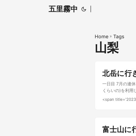
五里霧中
|
Home
»
Tags
山梨
北岳に行
一日目 7月の連
くらいの)を利用
なった広河原山荘
<span title='20
外のテラスでゆっ
新しいのできれい
こまで調べてな
ました。 今回は
富士山に
ビールを頼まなか