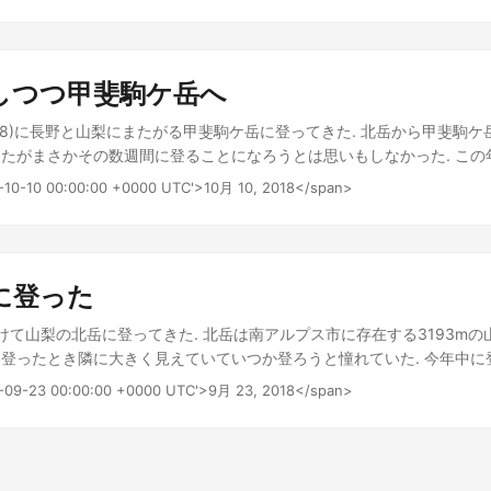
つ峠駅でヤマノススメでお馴染みのキャラクターたちが出迎えてくれた.
。 普通のより小さいので2袋ジェットボイルに投入しました。 この商
いに富士山をサプライズで見せる計画で登ってたけど三つ峠の駅のホー
小さくなる点です。 ただ昔あったリフィル型のものよりパッケージの
いたるところから見えるし『これは隠し通すの無理だわwww』ってなっ
けるので注意です。 お昼の休憩をしたあと肩の小屋まで歩きました。 12
である. 結構気温も寒く紅葉はすでに終わったものと思っていたがいい
しつつ甲斐駒ケ岳へ
前回は肩の小屋での宿泊でしたが今回は山頂を越えて北岳山荘まで行く
メであおいちゃんが登ってるとき闇落ちしていたが, 三つ峠の駅の方から
しました。 肩の小屋とテトさん 前回なかったものが増えてました 山
あおいちゃんは運動苦手な子設定だが実際運動苦手な子が登るとたしかに辛
0/8)に長野と山梨にまたがる甲斐駒ケ岳に登ってきた. 北岳から甲斐駒
えます。 途中に今回宿泊予定の北岳山荘が見えてきます。 上から見る
で行くと急登がほぼ終わるので行く人は頑張ってください. ちなみに日
たがまさかその数週間に登ることになろうとは思いもしなかった. この
ものが有ります。 巨大な稜線を見ると南アルプスに来たんだなぁと感
山頂からは富士山が見えるのはもちろんのこと, 南アルプス, 八ヶ岳などが
ったがこの日は山に登る時間には良く晴れていた. レンタカーを前日に
荘 山頂までは極端に危険な場所はありません。 強いて言えば人が多い
8-10-10 00:00:00 +0000 UTC'>10月 10, 2018</span>
見えたのに南アルプス, 八ヶ岳方面の写真を取り忘れた… ちなみに富
の時間まで車中泊をした. 5:30分頃北沢峠行きのバスに乗り6:20頃に
いう感じです。 ゆっくり歩いてピークではない何かを何回か越えると
かい. 写真は山頂からじゃないけど. ヤマノススメでも言及されていた
台風一過の天気で30度を超えるくらい暑かったが, 北沢峠は5度くらいで
さんをつれて念願の北岳に来ただけができました。 富士山にテトさん連
方で有名である. 自分はまだ技術がないので登れないがいずれは屏風岩
ら燃えるような色の秋の木々がどうでもいいようなことのように思わせてく
だいないんじゃないかな？...
で拡大 諸々の準備を整え6:30分頃北沢峠をスタートした. 登り初めて1
に登った
イントである二児山に到着した. 実はこの日朝食を買いのがしており, 
った. 空腹で吐き気がしたのははじめての経験だった. 次からは車で行
23にかけて山梨の北岳に登ってきた. 北岳は南アルプス市に存在する3193mの
あえず入店しようと心に決めた. 二児山で体調を整えるため15分程度休憩
登ったとき隣に大きく見えていていつか登ろうと憧れていた. 今年中に
を2本ほど消費した. 完全な空腹のときは胃がかえって働かないのか飲み
がなかなか安定せず苦い思いをしながら天気予報を眺めていた. そんな
18-09-23 00:00:00 +0000 UTC'>9月 23, 2018</span>
腹の方は辛かったが天気が良かったので風景は最高だった. これがこの間
てきた. 9/22の段階で登山指数は15時台をのぞいてAであり意気揚々と
帰ってたかもしれない. クリックで拡大 クリックで拡大 クリックで拡
夜を過ごし朝4:35発のバスに乗り登山口のある広河原へ向かった. バ
ーの効果か吐き気は消え順調に駒津峰を超え甲斐駒ケ岳への最後の急登
て変わり雨予報になっていた. 広河原山荘で登山計画と登山届けを提出
ケ岳の岩肌は白くその日の青空が良く映えてていた. 急ではあったが登っ
ごろであった. 広河原山荘から白根御池小屋までの二時間は小雨が降っ