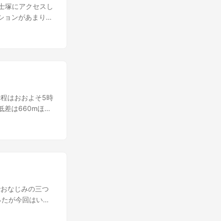
の壁には荷物置き
富士塚にアクセスし
日でモバイルバッ
ションがあまり良
るポイントです。
ので達成になりま
だとこの時間から
着しました. 初
っすら明るくなり
なってしまうのか？
間より前に出発予
がなく辛いです.
を食べたあと諸々
ときに撮影しまし
屋まではおおよそ
行程はおおよそ5時
がある気がしま
差は660mほど
です。 チュートリ
によっては土砂崩れ
ら先はすべてのの
に道に迷える箇所
す。 私はここで
い. 山頂付近の尾
急登地帯になりま
稜線歩きをするに
辛くて記憶から消
太陽光パネルが並
 今回は前回より
れる. 勝沼ぶどう
さでした、暑いの
 露天風呂が素晴ら
この世の終わりみ
でおなじみの三つ
を温泉で癒やした
郎山分岐の少し上
ったが今回はいい
った.
の方面は雲がかか
マノススメの聖地と
お椀で食べる袋めん