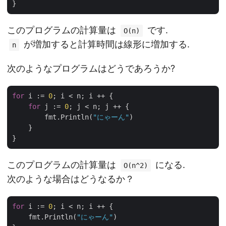
このプログラムの計算量は
です.
O(n)
が増加すると計算時間は線形に増加する.
n
次のようなプログラムはどうであろうか?
for
 i := 
0
; i < n; i ++ {

for
 j := 
0
; j < n; j ++ {

        fmt.Println(
"にゃーん"
)

    }

このプログラムの計算量は
になる.
O(n^2)
次のような場合はどうなるか？
for
 i := 
0
; i < n; i ++ {

    fmt.Println(
"にゃーん"
)
