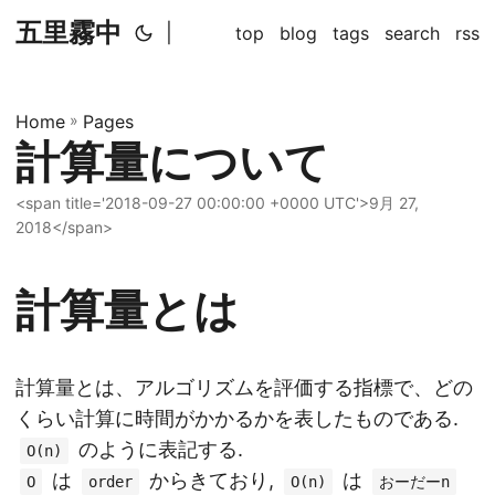
五里霧中
|
top
blog
tags
search
rss
Home
»
Pages
計算量について
<span title='2018-09-27 00:00:00 +0000 UTC'>9月 27,
2018</span>
計算量とは
計算量とは、アルゴリズムを評価する指標で、どの
くらい計算に時間がかかるかを表したものである.
のように表記する.
O(n)
は
からきており,
は
O
order
O(n)
おーだーn