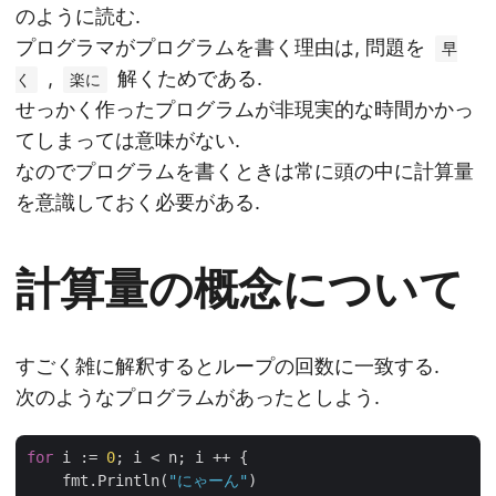
のように読む.
プログラマがプログラムを書く理由は, 問題を
早
,
解くためである.
く
楽に
せっかく作ったプログラムが非現実的な時間かかっ
てしまっては意味がない.
なのでプログラムを書くときは常に頭の中に計算量
を意識しておく必要がある.
計算量の概念について
すごく雑に解釈するとループの回数に一致する.
次のようなプログラムがあったとしよう.
for
 i := 
0
; i < n; i ++ {

    fmt.Println(
"にゃーん"
)
