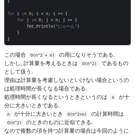
}

for
 i := 
0
; i < n; i ++ {

for
 j := 
0
; j < n; j ++ {

        fmt.Println(
"にゃーん"
)

    }

この場合
の用になりそうである.
O(n^2 + n)
しかし, 計算量を考えるときは
であるもの
O(n^2)
として扱う.
理由は計算量を考慮しないといけない場合というの
は処理時間が長くなる場合である.
処理時間が長くなるというときというのは
が十
n
分に大きいときである.
が十分に大きいとき
の計算時間は
n
O(n^2+n)
のときのものに近似できる.
O(n^2)
なので複数の項を持つ計算量の場合は今回のように