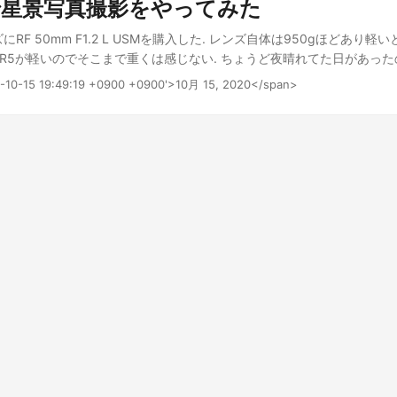
5で星景写真撮影をやってみた
ルチコントローラー設定メニュー ボタンカスタマイズ
にRF 50mm F1.2 L USMを購入した. レンズ自体は950gほどあり
OS R5が軽いのでそこまで重くは感じない. ちょうど夜晴れてた日があっ
てみた. EOS R6より高感度に弱いみたいな話あるけどEOS 7D使って
0-10-15 19:49:19 +0900 +0900'>10月 15, 2020</span>
じる. 10年分の時間の流れを感じることができた. そのうち山に持って