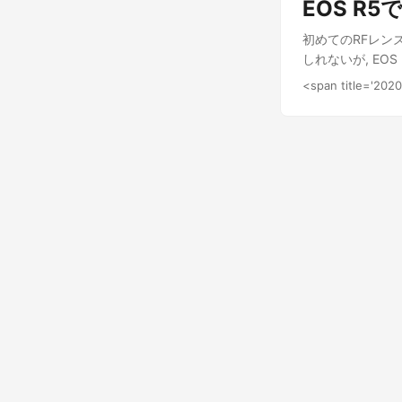
EOS R
EOS R6のマ
初めてのRFレンズ
しれないが, E
星景写真を撮影し
<span title='202
高感度強いって感
たいと思う.