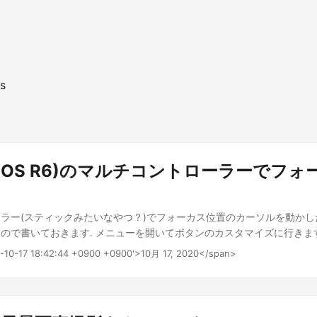
s
5(EOS R6)のマルチコントローラーでフ
ラー(スティックみたいなやつ？)でフォーカス位置のカーソルを動かし
ので書いておきます. メニューを開いてボタンのカスタマイズに行きます
のマルチコントローラーの項目に移動する. マルチコントローラーがoffに
0-10-17 18:42:44 +0900 +0900'>10月 17, 2020</span>
有効化します. マルチコントローラーを有効化したところ するとファ
ローラーでフォーカス位置のカーソルを移動できるようになります. AF
るんですけど重いレンズ付けたとき個人的にはマルチコントローラーで
じでした. 追記 EOS R6でマルチコントローラーを使って動かす設定も