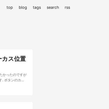
top
blog
tags
search
rss
ォーカス位置
たかったのですが
. ボタンのカス
なっている OFF
インダーを覗いたと
のタッチ&ドラッ
操作するほうがや
ほとんど同じです.