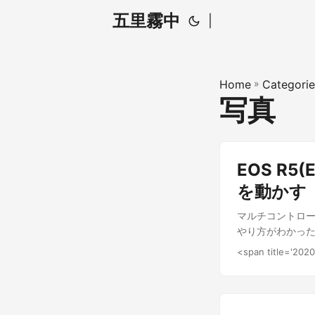
五里霧中
|
Home
»
Categorie
写真
EOS R
を動かす
マルチコントロー
やり方がわかった
タマイズ 一番下
<span title='202
になっているので
きにマルチコント
グAFも設定して
りやすいなって感