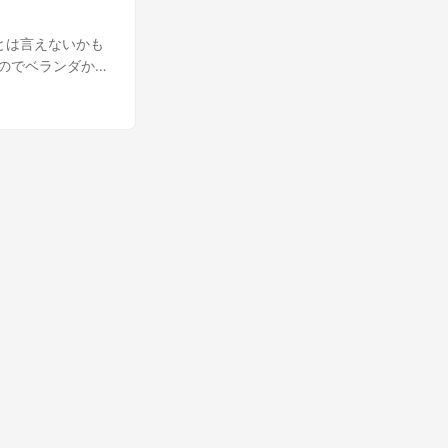
軽いとは言えないかも
たのでベランダから
た私からすると十分
いって撮影してみ