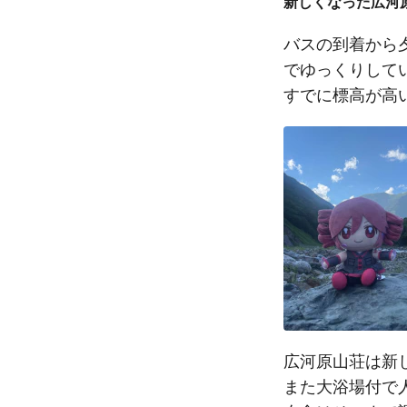
新しくなった広河
バスの到着から
でゆっくりして
すでに標高が高
広河原山荘は新
また大浴場付で