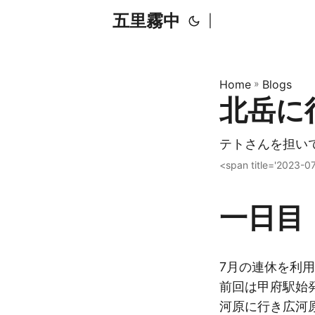
五里霧中
|
Home
»
Blogs
北岳に
テトさんを担い
<span title='2023-
一日目
7月の連休を利
前回は甲府駅始発
河原に行き広河