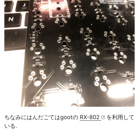
ちなみにはんだごてはgootの
RX-802
を利用して
いる.